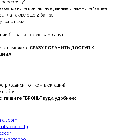
а рассрочку”
 дозаполните контактные данные и нажмите “далее”
банк а также еще 2 банка.
утся с вами.
ции банка, которую вам дадут.
ки вы сможете
СРАЗУ ПОЛУЧИТЬ ДОСТУП К
ШИВА
0 р (зависит от комплектации)
ентября
е,
пишите "БРОНЬ" куда удобнее:
mail.com
ulitkadecor_tg
adecor
/79142079300