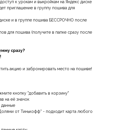
 доступ к урокам и выкройкам на Яндекс диске
идет приглашение в группу пошива для
 диске и в группе пошива БЕССРОЧНО после
ов для пошива (получите в папке сразу после
умму сразу?
!
тить акцию и забронировать место на пошиве!
жмите кнопку "добавить в корзину"
ав на её значок
е данные
Долями от Тинькофф” - подходит карта любого
 данные карты