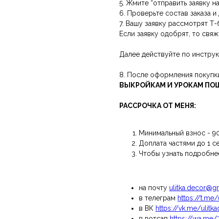
5. Жмите “отправить заявку н
6. Проверьте состав заказа и
7. Вашу заявку рассмотрят Т-
Если заявку одобрят, то свяж
Далее действуйте по инструк
8. После оформления покуп
ВЫКРОЙКАМ И УРОКАМ ПО
РАССРОЧКА ОТ МЕНЯ:
Минимальный взнос - 90
Доплата частями до 1 с
Чтобы узнать подробне
на почту
ulitka.decor@g
в телеграм
https://t.me/
в ВК
https://vk.me/ulitk
в вотсап
https://wa.me