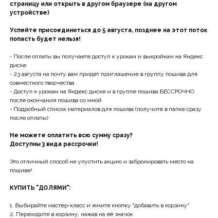
страницу или открыть в другом браузере (на другом
устройстве)
Успейте присоединиться до 5 августа, позднее на этот поток
попасть будет нельзя!
- После оплаты вы получаете доступ к урокам и выкройкам на Яндекс
диске
- 23 августа на почту вам придет приглашение в группу пошива для
совместного творчества
- Доступ к урокам на Яндекс диске и в группе пошива БЕССРОЧНО
после окончания пошива со мной
- Подробный список материалов для пошива (получите в папке сразу
после оплаты)
Не можете оплатить всю сумму сразу?
Доступны 3 вида рассрочки!
Это отличный способ не упустить акцию и забронировать место на
пошиве!
КУПИТЬ "ДОЛЯМИ":
1. Выбирайте мастер-класс и жмите кнопку "добавить в корзину"
2. Переходите в корзину, нажав на её значок