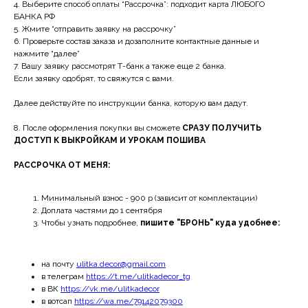
4. Выберите способ оплаты “Рассрочка”: подходит карта ЛЮБОГО
БАНКА РФ
5. Жмите “отправить заявку на рассрочку”
6. Проверьте состав заказа и дозаполните контактные данные и
нажмите “далее”
7. Вашу заявку рассмотрят Т-банк а также еще 2 банка.
Если заявку одобрят, то свяжутся с вами.
Далее действуйте по инструкции банка, которую вам дадут.
8. После оформления покупки вы сможете
СРАЗУ ПОЛУЧИТЬ
ДОСТУП К ВЫКРОЙКАМ И УРОКАМ ПОШИВА
РАССРОЧКА ОТ МЕНЯ:
Минимальный взнос - 900 р (зависит от комплектации)
Доплата частями до 1 сентября
Чтобы узнать подробнее,
пишите "БРОНЬ" куда удобнее:
на почту
ulitka.decor@gmail.com
в телеграм
https://t.me/ulitkadecor_tg
в ВК
https://vk.me/ulitkadecor
в вотсап
https://wa.me/79142079300