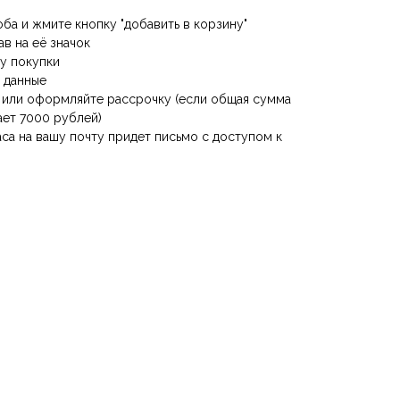
оба и жмите кнопку "добавить в корзину"
ав на её значок
му покупки
е данные
е или оформляйте рассрочку (если общая сумма
ает 7000 рублей)
аса на вашу почту придет письмо с доступом к