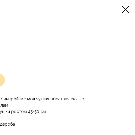
+ выкройки + моя чуткая обратная связь +
алам
рушки ростом 45-50 см
рдероба