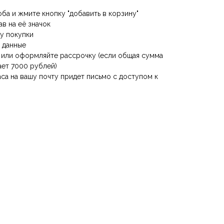
оба и жмите кнопку "добавить в корзину"
ав на её значок
му покупки
е данные
е или оформляйте рассрочку (если общая сумма
ает 7000 рублей)
аса на вашу почту придет письмо с доступом к