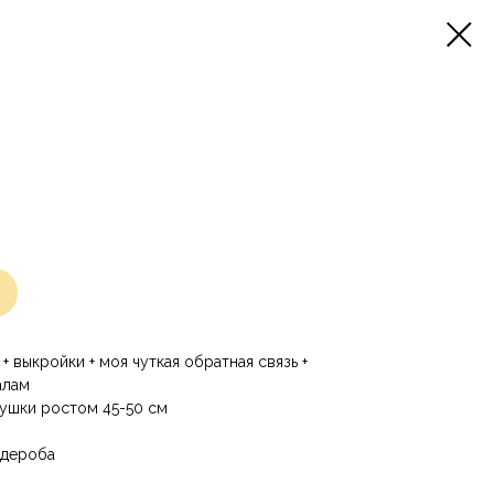
+ выкройки + моя чуткая обратная связь +
алам
рушки ростом 45-50 см
рдероба