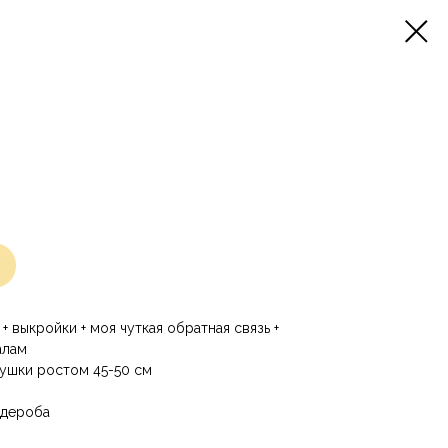
+ выкройки + моя чуткая обратная связь +
алам
рушки ростом 45-50 см
рдероба