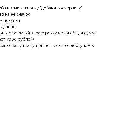
оба и жмите кнопку "добавить в корзину"
ав на её значок
му покупки
е данные
е или оформляйте рассрочку (если общая сумма
ает 7000 рублей)
аса на вашу почту придет письмо с доступом к