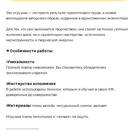
Эта игрушка — не просто результат кропотливого труда, а живое
воплощение авторского образа, созданное в единственном экземпляре.
Для тех, кто сам занимается творчеством, она станет не только уютным
жителем дома, но и ориентиром мастерства, источником
насмотренности и творческой энергии.
🌟
Особенности работы:
▪️
Уникальность
Полный повтор невозможен. Вы становитесь обладателем
эксклюзивного изделия.
▪️
Мастерство исполнения
В работе использованы техники, которым я обучаю в своих МК,
доведенные до совершенства.
▪️
Материалы:
плюш вельбо, натуральный хлопок, вельвет
Игрушка очень тактильная и «живая» на ощупь.
__________________